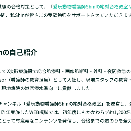
試験の合格対策として、「
愛玩動物看護師Shinの絶対合格教室 
での間、私Shinが皆さまの受験勉強をサポートさせていただき
inの自己紹介
2次診療施設で総合診療科・画像診断科・外科・夜間救急の臨床を経
erinary Advisor（看護師の教育担当）として入社し、現地スタッ
、現地病院の獣医療水準向上に貢献しました。
beチャンネル「愛玩動物看護師Shinの絶対合格教室」を運営し
昨年実施したWEB模試では、初年度にもかかわらず約1,200
にとって有意義なコンテンツを発信し、合格までの道のりを全