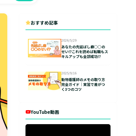
おすすめ記事
2026/5/29
あなたの先延ばし癖○○の
せい⁉これを読めば転職もス
キルアップも全部成功⁉
2025/9/16
動物看護師のメモの取り方
完全ガイド｜実習で差がつ
く3つのコツ
YouTube動画