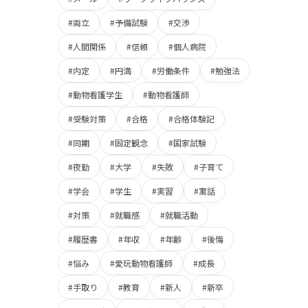
#両立
#予備試験
#交渉
#人間関係
#信頼
#個人病院
#内定
#円満
#労働条件
#勉強法
#動物看護学生
#動物看護師
#受験対策
#合格
#合格体験記
#同期
#固定観念
#国家試験
#夜勤
#大学
#失敗
#子育て
#学会
#学生
#実習
#寓話
#対策
#就職感
#就職活動
#履歴書
#年収
#年齢
#後悔
#悩み
#愛玩動物看護師
#成長
#手取り
#教育
#新人
#新卒