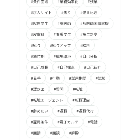
#条件面談
#業務効率化
#残業
#求人サイト
#焦り
#燃え尽き
#獣医学生
#獣医師
#獣医師国家試験
#皮膚科
#看護学生
#第二新卒
#給与
#給与アップ
#給料
#繁忙期
#職場環境
#自己分析
#自己成長
#自己採点
#自己紹介
#若手
#行動
#試用期間
#試験
#認定医
#質問
#転職
#転職エージェント
#転職理由
#辞めたい
#退職
#退職代行
#雇用条件
#電子カルテ
#電話
#面接
#面談
#麻酔