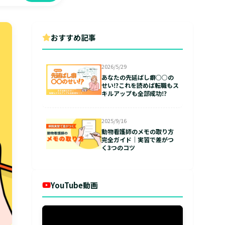
おすすめ記事
2026/5/29
あなたの先延ばし癖○○の
せい⁉これを読めば転職もス
キルアップも全部成功⁉
2025/9/16
動物看護師のメモの取り方
完全ガイド｜実習で差がつ
く3つのコツ
YouTube動画