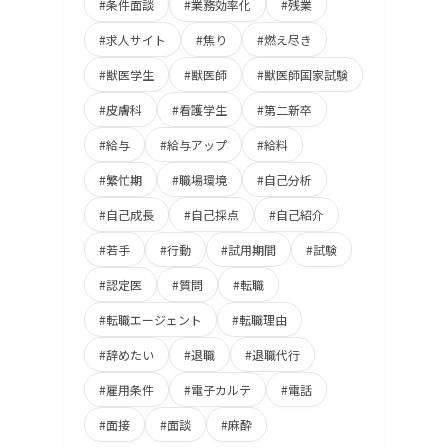
#条件面談
#業務効率化
#残業
#求人サイト
#焦り
#燃え尽き
#獣医学生
#獣医師
#獣医師国家試験
#皮膚科
#看護学生
#第二新卒
#給与
#給与アップ
#給料
#繁忙期
#職場環境
#自己分析
#自己成長
#自己採点
#自己紹介
#若手
#行動
#試用期間
#試験
#認定医
#質問
#転職
#転職エージェント
#転職理由
#辞めたい
#退職
#退職代行
#雇用条件
#電子カルテ
#電話
#面接
#面談
#麻酔