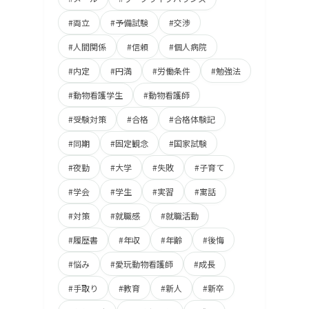
#両立
#予備試験
#交渉
#人間関係
#信頼
#個人病院
#内定
#円満
#労働条件
#勉強法
#動物看護学生
#動物看護師
#受験対策
#合格
#合格体験記
#同期
#固定観念
#国家試験
#夜勤
#大学
#失敗
#子育て
#学会
#学生
#実習
#寓話
#対策
#就職感
#就職活動
#履歴書
#年収
#年齢
#後悔
#悩み
#愛玩動物看護師
#成長
#手取り
#教育
#新人
#新卒