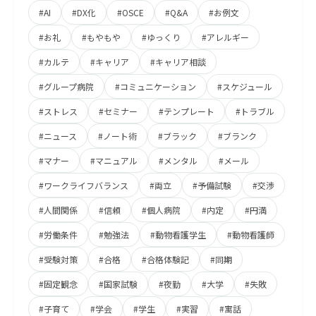
#AI
#DX化
#OSCE
#Q&A
#お例文
#お礼
#もやもや
#ゆっくり
#アレルギー
#カルテ
#キャリア
#キャリア相談
#グループ病院
#コミュニケーション
#スケジュール
#ストレス
#セミナー
#テンプレート
#トラブル
#ニュース
#ノート術
#ブラック
#ブランク
#マナー
#マニュアル
#メンタル
#メール
#ワークライフバランス
#両立
#予備試験
#交渉
#人間関係
#信頼
#個人病院
#内定
#円満
#労働条件
#勉強法
#動物看護学生
#動物看護師
#受験対策
#合格
#合格体験記
#同期
#固定観念
#国家試験
#夜勤
#大学
#失敗
#子育て
#学会
#学生
#実習
#寓話