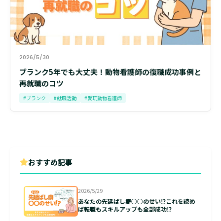
2026/5/30
ブランク5年でも大丈夫！動物看護師の復職成功事例と
再就職のコツ
#ブランク
#就職活動
#愛玩動物看護師
おすすめ記事
2026/5/29
あなたの先延ばし癖○○のせい⁉これを読め
ば転職もスキルアップも全部成功⁉