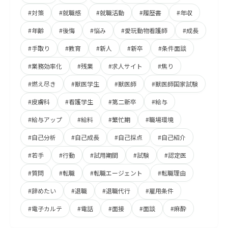
#対策
#就職感
#就職活動
#履歴書
#年収
#年齢
#後悔
#悩み
#愛玩動物看護師
#成長
#手取り
#教育
#新人
#新卒
#条件面談
#業務効率化
#残業
#求人サイト
#焦り
#燃え尽き
#獣医学生
#獣医師
#獣医師国家試験
#皮膚科
#看護学生
#第二新卒
#給与
#給与アップ
#給料
#繁忙期
#職場環境
#自己分析
#自己成長
#自己採点
#自己紹介
#若手
#行動
#試用期間
#試験
#認定医
#質問
#転職
#転職エージェント
#転職理由
#辞めたい
#退職
#退職代行
#雇用条件
#電子カルテ
#電話
#面接
#面談
#麻酔