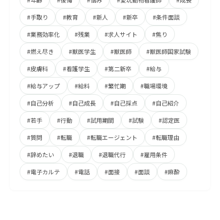
#手取り
#教育
#新人
#新卒
#条件面談
#業務効率化
#残業
#求人サイト
#焦り
#燃え尽き
#獣医学生
#獣医師
#獣医師国家試験
#皮膚科
#看護学生
#第二新卒
#給与
#給与アップ
#給料
#繁忙期
#職場環境
#自己分析
#自己成長
#自己採点
#自己紹介
#若手
#行動
#試用期間
#試験
#認定医
#質問
#転職
#転職エージェント
#転職理由
#辞めたい
#退職
#退職代行
#雇用条件
#電子カルテ
#電話
#面接
#面談
#麻酔