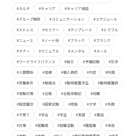
#カルテ
#キャリア
#キャリア相談
#グループ病院
#コミュニケーション
#スケジュール
#ストレス
#セミナー
#テンプレート
#トラブル
#ニュース
#ノート術
#ブラック
#ブランク
#マナー
#マニュアル
#メンタル
#メール
#ワークライフバランス
#両立
#予備試験
#交渉
#人間関係
#信頼
#個人病院
#内定
#円満
#労働条件
#勉強法
#動物看護学生
#動物看護師
#受験対策
#合格
#合格体験記
#同期
#固定観念
#国家試験
#夜勤
#大学
#失敗
#子育て
#学会
#学生
#実習
#寓話
#対策
#就職感
#就職活動
#履歴書
#年収
#年齢
#後悔
#悩み
#愛玩動物看護師
#成長