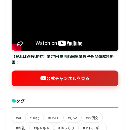
【見れば点数UP⁉】第77回 獣医師国家試験 予想問題解説動
画！
公式チャンネルを見る
タグ
#AI
#DX化
#OSCE
#Q&A
#お例文
#お礼
#もやもや
#ゆっくり
#アレルギー