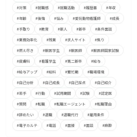
#対策
#就職感
#就職活動
#履歴書
#年収
#年齢
#後悔
#悩み
#愛玩動物看護師
#成長
#手取り
#教育
#新人
#新卒
#条件面談
#業務効率化
#残業
#求人サイト
#焦り
#燃え尽き
#獣医学生
#獣医師
#獣医師国家試験
#皮膚科
#看護学生
#第二新卒
#給与
#給与アップ
#給料
#繁忙期
#職場環境
#自己分析
#自己成長
#自己採点
#自己紹介
#若手
#行動
#試用期間
#試験
#認定医
#質問
#転職
#転職エージェント
#転職理由
#辞めたい
#退職
#退職代行
#雇用条件
#電子カルテ
#電話
#面接
#面談
#麻酔