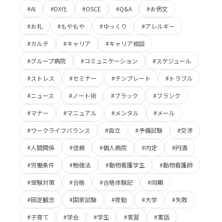
#AI
#DX化
#OSCE
#Q&A
#お例文
#お礼
#もやもや
#ゆっくり
#アレルギー
#カルテ
#キャリア
#キャリア相談
#グループ病院
#コミュニケーション
#スケジュール
#ストレス
#セミナー
#テンプレート
#トラブル
#ニュース
#ノート術
#ブラック
#ブランク
#マナー
#マニュアル
#メンタル
#メール
#ワークライフバランス
#両立
#予備試験
#交渉
#人間関係
#信頼
#個人病院
#内定
#円満
#労働条件
#勉強法
#動物看護学生
#動物看護師
#受験対策
#合格
#合格体験記
#同期
#固定観念
#国家試験
#夜勤
#大学
#失敗
#子育て
#学会
#学生
#実習
#寓話