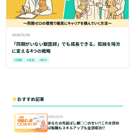
2026/5/30
「同期がいない獣医師」でも成長できる。孤独を味方
に変える4つの戦略
#同期
#成長
#新卒
おすすめ記事
2026/5/29
あなたの先延ばし癖○○のせい⁉これを読め
ば転職もスキルアップも全部成功⁉