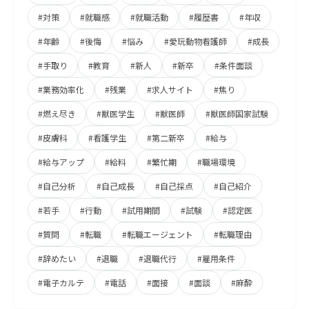
#対策
#就職感
#就職活動
#履歴書
#年収
#年齢
#後悔
#悩み
#愛玩動物看護師
#成長
#手取り
#教育
#新人
#新卒
#条件面談
#業務効率化
#残業
#求人サイト
#焦り
#燃え尽き
#獣医学生
#獣医師
#獣医師国家試験
#皮膚科
#看護学生
#第二新卒
#給与
#給与アップ
#給料
#繁忙期
#職場環境
#自己分析
#自己成長
#自己採点
#自己紹介
#若手
#行動
#試用期間
#試験
#認定医
#質問
#転職
#転職エージェント
#転職理由
#辞めたい
#退職
#退職代行
#雇用条件
#電子カルテ
#電話
#面接
#面談
#麻酔