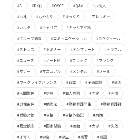
#AI
#DX化
#OSCE
#Q&A
#お例文
#お礼
#もやもや
#ゆっくり
#アレルギー
#カルテ
#キャリア
#キャリア相談
#グループ病院
#コミュニケーション
#スケジュール
#ストレス
#セミナー
#テンプレート
#トラブル
#ニュース
#ノート術
#ブラック
#ブランク
#マナー
#マニュアル
#メンタル
#メール
#ワークライフバランス
#両立
#予備試験
#交渉
#人間関係
#信頼
#個人病院
#内定
#円満
#労働条件
#勉強法
#動物看護学生
#動物看護師
#受験対策
#合格
#合格体験記
#同期
#固定観念
#国家試験
#夜勤
#大学
#失敗
#子育て
#学会
#学生
#実習
#寓話