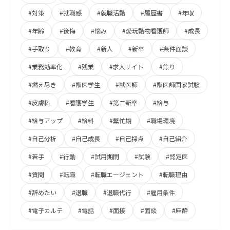
#対策
#就職感
#就職活動
#履歴書
#年収
#年齢
#後悔
#悩み
#愛玩動物看護師
#成長
#手取り
#教育
#新人
#新卒
#条件面談
#業務効率化
#残業
#求人サイト
#焦り
#燃え尽き
#獣医学生
#獣医師
#獣医師国家試験
#皮膚科
#看護学生
#第二新卒
#給与
#給与アップ
#給料
#繁忙期
#職場環境
#自己分析
#自己成長
#自己採点
#自己紹介
#若手
#行動
#試用期間
#試験
#認定医
#質問
#転職
#転職エージェント
#転職理由
#辞めたい
#退職
#退職代行
#雇用条件
#電子カルテ
#電話
#面接
#面談
#麻酔