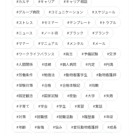
#カルテ
#キャリア
#キャリア相談
#グループ病院
#コミュニケーション
#スケジュール
#ストレス
#セミナー
#テンプレート
#トラブル
#ニュース
#ノート術
#ブラック
#ブランク
#マナー
#マニュアル
#メンタル
#メール
#ワークライフバランス
#両立
#予備試験
#交渉
#人間関係
#信頼
#個人病院
#内定
#円満
#労働条件
#勉強法
#動物看護学生
#動物看護師
#受験対策
#合格
#合格体験記
#同期
#固定観念
#国家試験
#夜勤
#大学
#失敗
#子育て
#学会
#学生
#実習
#寓話
#対策
#就職感
#就職活動
#履歴書
#年収
#年齢
#後悔
#悩み
#愛玩動物看護師
#成長