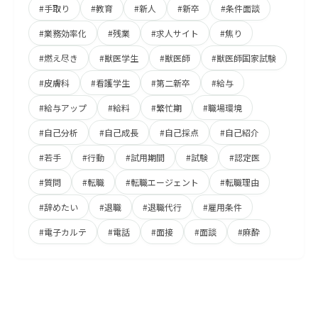
#手取り
#教育
#新人
#新卒
#条件面談
#業務効率化
#残業
#求人サイト
#焦り
#燃え尽き
#獣医学生
#獣医師
#獣医師国家試験
#皮膚科
#看護学生
#第二新卒
#給与
#給与アップ
#給料
#繁忙期
#職場環境
#自己分析
#自己成長
#自己採点
#自己紹介
#若手
#行動
#試用期間
#試験
#認定医
#質問
#転職
#転職エージェント
#転職理由
#辞めたい
#退職
#退職代行
#雇用条件
#電子カルテ
#電話
#面接
#面談
#麻酔