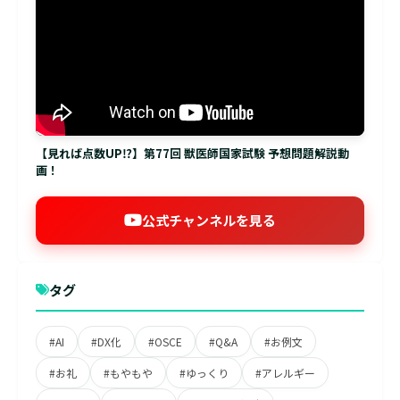
【見れば点数UP⁉】第77回 獣医師国家試験 予想問題解説動
画！
公式チャンネルを見る
タグ
#AI
#DX化
#OSCE
#Q&A
#お例文
#お礼
#もやもや
#ゆっくり
#アレルギー