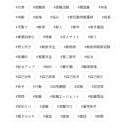
#対策
#就職感
#就職活動
#履歴書
#年収
#年齢
#後悔
#悩み
#愛玩動物看護師
#成長
#手取り
#教育
#新人
#新卒
#条件面談
#業務効率化
#残業
#求人サイト
#焦り
#燃え尽き
#獣医学生
#獣医師
#獣医師国家試験
#皮膚科
#看護学生
#第二新卒
#給与
#給与アップ
#給料
#繁忙期
#職場環境
#自己分析
#自己成長
#自己採点
#自己紹介
#若手
#行動
#試用期間
#試験
#認定医
#質問
#転職
#転職エージェント
#転職理由
#辞めたい
#退職
#退職代行
#雇用条件
#電子カルテ
#電話
#面接
#面談
#麻酔