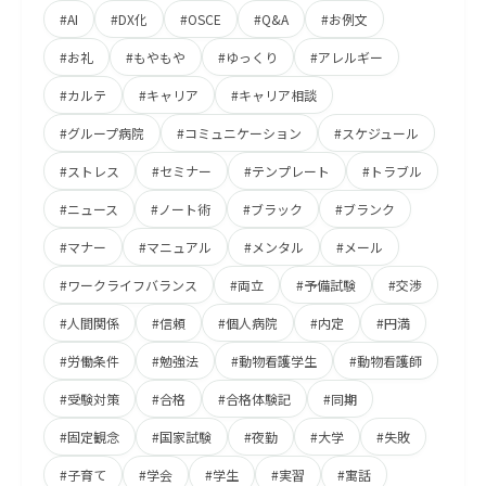
#AI
#DX化
#OSCE
#Q&A
#お例文
#お礼
#もやもや
#ゆっくり
#アレルギー
#カルテ
#キャリア
#キャリア相談
#グループ病院
#コミュニケーション
#スケジュール
#ストレス
#セミナー
#テンプレート
#トラブル
#ニュース
#ノート術
#ブラック
#ブランク
#マナー
#マニュアル
#メンタル
#メール
#ワークライフバランス
#両立
#予備試験
#交渉
#人間関係
#信頼
#個人病院
#内定
#円満
#労働条件
#勉強法
#動物看護学生
#動物看護師
#受験対策
#合格
#合格体験記
#同期
#固定観念
#国家試験
#夜勤
#大学
#失敗
#子育て
#学会
#学生
#実習
#寓話