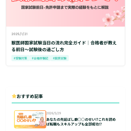
2025/1/21
獣医師国家試験当日の流れ完全ガイド｜合格者が教え
る前日〜試験後の過ごし方
#受験対策
#合格体験記
#国家試験
おすすめ記事
2026/5/29
あなたの先延ばし癖○○のせい⁉これを読め
ば転職もスキルアップも全部成功⁉