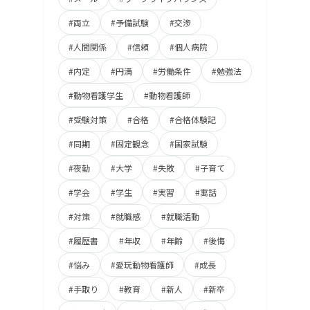
#両立
#予備試験
#交渉
#人間関係
#信頼
#個人病院
#内定
#円満
#労働条件
#勉強法
#動物看護学生
#動物看護師
#受験対策
#合格
#合格体験記
#同期
#固定観念
#国家試験
#夜勤
#大学
#失敗
#子育て
#学会
#学生
#実習
#寓話
#対策
#就職感
#就職活動
#履歴書
#年収
#年齢
#後悔
#悩み
#愛玩動物看護師
#成長
#手取り
#教育
#新人
#新卒