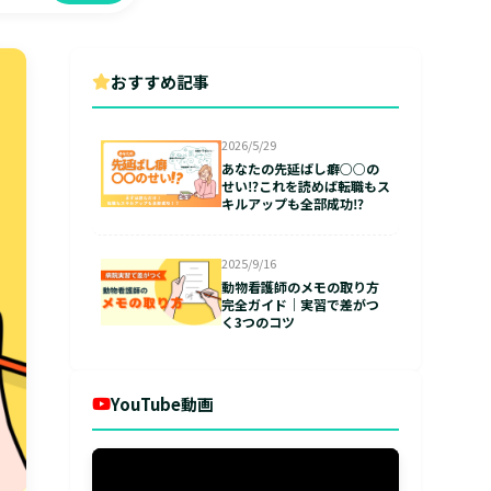
おすすめ記事
2026/5/29
あなたの先延ばし癖○○の
せい⁉これを読めば転職もス
キルアップも全部成功⁉
2025/9/16
動物看護師のメモの取り方
完全ガイド｜実習で差がつ
く3つのコツ
YouTube動画