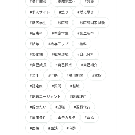
#条件面談
#業務効率化
#残業
#求人サイト
#焦り
#燃え尽き
#獣医学生
#獣医師
#獣医師国家試験
#皮膚科
#看護学生
#第二新卒
#給与
#給与アップ
#給料
#繁忙期
#職場環境
#自己分析
#自己成長
#自己採点
#自己紹介
#若手
#行動
#試用期間
#試験
#認定医
#質問
#転職
#転職エージェント
#転職理由
#辞めたい
#退職
#退職代行
#雇用条件
#電子カルテ
#電話
#面接
#面談
#麻酔