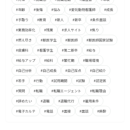
#年齢
#後悔
#悩み
#愛玩動物看護師
#成長
#手取り
#教育
#新人
#新卒
#条件面談
#業務効率化
#残業
#求人サイト
#焦り
#燃え尽き
#獣医学生
#獣医師
#獣医師国家試験
#皮膚科
#看護学生
#第二新卒
#給与
#給与アップ
#給料
#繁忙期
#職場環境
#自己分析
#自己成長
#自己採点
#自己紹介
#若手
#行動
#試用期間
#試験
#認定医
#質問
#転職
#転職エージェント
#転職理由
#辞めたい
#退職
#退職代行
#雇用条件
#電子カルテ
#電話
#面接
#面談
#麻酔