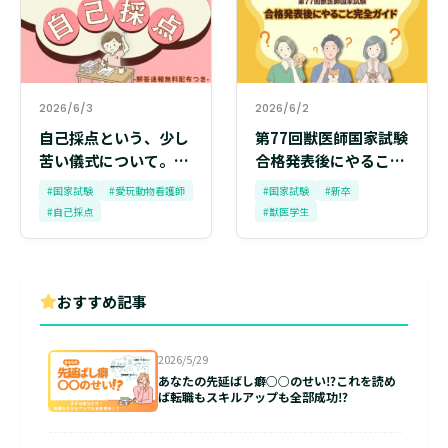
2026/6/3
2026/6/2
自己採点という、少し
第77回獣医師国家試験
苦い儀式について。愛
合格発表後にやること
玩動物看護師国家試験
完全ガイド〜 合格の喜
#国家試験
#愛玩動物看護師
#国家試験
#新卒
受験後の動き方
びを、最高のスタート
#自己採点
#獣医学生
へつなげるために 〜
おすすめ記事
2026/5/29
あなたの先延ばし癖○○のせい⁉これを読め
ば転職もスキルアップも全部成功⁉