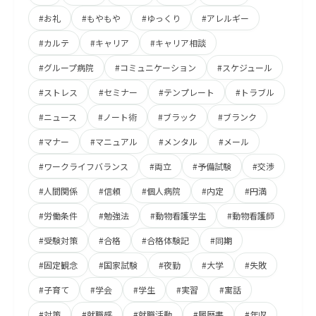
#お礼
#もやもや
#ゆっくり
#アレルギー
#カルテ
#キャリア
#キャリア相談
#グループ病院
#コミュニケーション
#スケジュール
#ストレス
#セミナー
#テンプレート
#トラブル
#ニュース
#ノート術
#ブラック
#ブランク
#マナー
#マニュアル
#メンタル
#メール
#ワークライフバランス
#両立
#予備試験
#交渉
#人間関係
#信頼
#個人病院
#内定
#円満
#労働条件
#勉強法
#動物看護学生
#動物看護師
#受験対策
#合格
#合格体験記
#同期
#固定観念
#国家試験
#夜勤
#大学
#失敗
#子育て
#学会
#学生
#実習
#寓話
#対策
#就職感
#就職活動
#履歴書
#年収