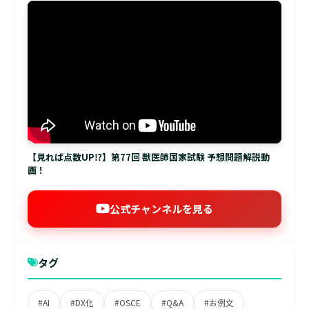
【見れば点数UP⁉】第77回 獣医師国家試験 予想問題解説動
画！
公式チャンネルを見る
タグ
#AI
#DX化
#OSCE
#Q&A
#お例文