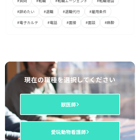
#質問
#転職
#転職エージェント
#転職理由
#辞めたい
#退職
#退職代行
#雇用条件
#電子カルテ
#電話
#面接
#面談
#麻酔
現在の職種を選択してください
獣医師
愛玩動物看護師