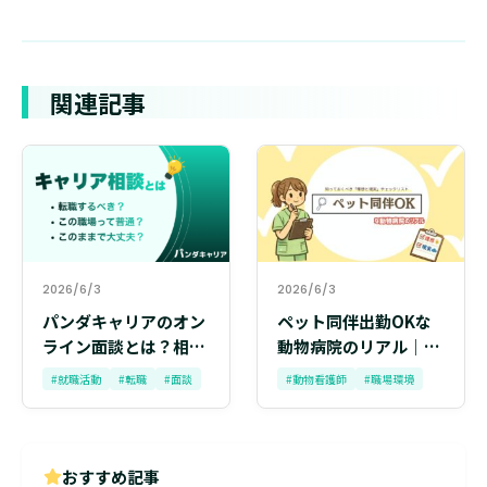
関連記事
2026/6/3
2026/6/3
パンダキャリアのオン
ペット同伴出勤OKな
ライン面談とは？相談
動物病院のリアル｜動
内容・流れ・メリット
物看護師が知っておく
#就職活動
#転職
#面談
#動物看護師
#職場環境
をまるごと解説
べき「理想と現実」の
チェックリスト
おすすめ記事