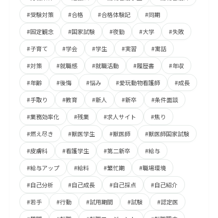
#受験対策
#合格
#合格体験記
#同期
#固定観念
#国家試験
#夜勤
#大学
#失敗
#子育て
#学会
#学生
#実習
#寓話
#対策
#就職感
#就職活動
#履歴書
#年収
#年齢
#後悔
#悩み
#愛玩動物看護師
#成長
#手取り
#教育
#新人
#新卒
#条件面談
#業務効率化
#残業
#求人サイト
#焦り
#燃え尽き
#獣医学生
#獣医師
#獣医師国家試験
#皮膚科
#看護学生
#第二新卒
#給与
#給与アップ
#給料
#繁忙期
#職場環境
#自己分析
#自己成長
#自己採点
#自己紹介
#若手
#行動
#試用期間
#試験
#認定医