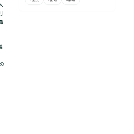
入
則
職
義
の