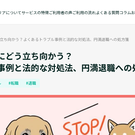
リアについて
サービスの特徴
ご利用者の声
ご利用の流れ
よくある質問
コラム
お
立ち向かう？よくあるトラブル事例と法的な対処法、円満退職への処方箋
にどう立ち向かう？
事例と法的な対処法、円満退職への
ル
#転職
#退職