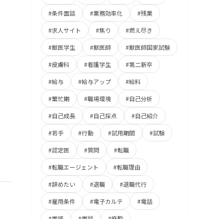
#条件面談
#業務効率化
#残業
#求人サイト
#焦り
#燃え尽き
#獣医学生
#獣医師
#獣医師国家試験
#皮膚科
#看護学生
#第二新卒
#給与
#給与アップ
#給料
#繁忙期
#職場環境
#自己分析
#自己成長
#自己採点
#自己紹介
#若手
#行動
#試用期間
#試験
#認定医
#質問
#転職
#転職エージェント
#転職理由
#辞めたい
#退職
#退職代行
#雇用条件
#電子カルテ
#電話
#面接
#面談
#麻酔