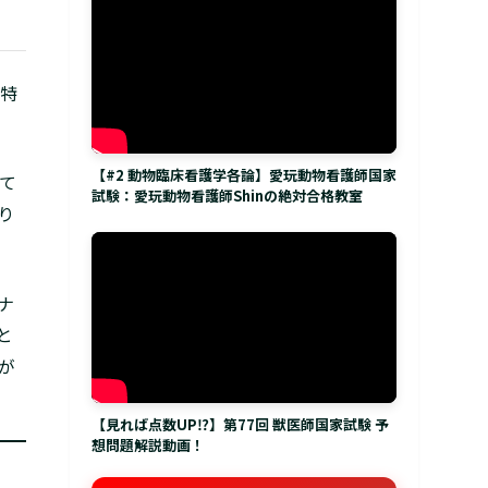
特
【#2 動物臨床看護学各論】愛玩動物看護師国家
て
試験：愛玩動物看護師Shinの絶対合格教室
り
ナ
と
が
【見れば点数UP⁉】第77回 獣医師国家試験 予
想問題解説動画！