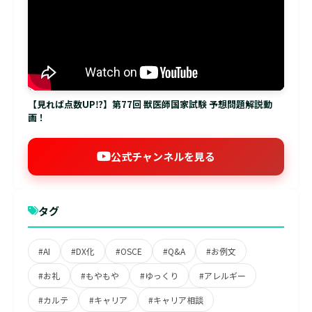
【見れば点数UP⁉】第77回 獣医師国家試験 予想問題解説動
画！
公式チャンネルを見る
タグ
#AI
#DX化
#OSCE
#Q&A
#お例文
#お礼
#もやもや
#ゆっくり
#アレルギー
#カルテ
#キャリア
#キャリア相談