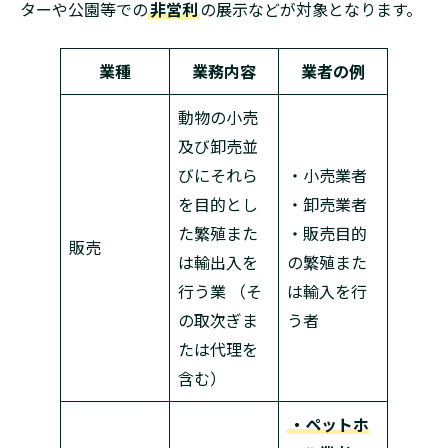
ターや公園等での
非営利
の展示などが対象となります。
業種
業務内容
業者の例
動物の小売
及び卸売並
びにそれら
・小売業者
を目的とし
・卸売業者
た繁殖また
・販売目的
販売
は輸出入を
の繁殖また
行う業 （そ
は輸入を行
の取次ぎま
う者
たは代理を
含む）
・ペットホ