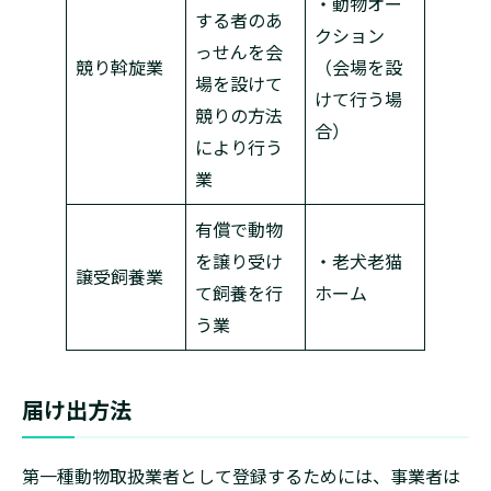
・動物オー
する者のあ
クション
っせんを会
競り斡旋業
（会場を設
場を設けて
けて行う場
競りの方法
合）
により行う
業
有償で動物
を譲り受け
・老犬老猫
譲受飼養業
て飼養を行
ホーム
う業
届け出方法
第一種動物取扱業者として登録するためには、事業者は