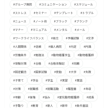
#グループ病院
#コミュニケーション
#スケジュール
#ストレス
#セミナー
#テンプレート
#トラブル
#ニュース
#ノート術
#ブラック
#ブランク
#マナー
#マニュアル
#メンタル
#メール
#ワークライフバランス
#両立
#予備試験
#交渉
#人間関係
#信頼
#個人病院
#内定
#円満
#労働条件
#勉強法
#動物看護学生
#動物看護師
#受験対策
#合格
#合格体験記
#同期
#固定観念
#国家試験
#夜勤
#大学
#失敗
#子育て
#学会
#学生
#実習
#寓話
#対策
#就職感
#就職活動
#履歴書
#年収
#年齢
#後悔
#悩み
#愛玩動物看護師
#成長
#手取り
#教育
#新人
#新卒
#条件面談