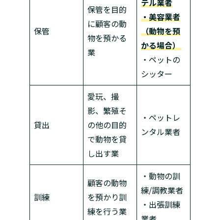
テル業者
保管を目的
・美容業者
に顧客の動
保管
（動物を預
物を預かる
かる場合）
業
・ペットの
シッター
愛玩、撮
影、繁殖そ
・ペットレ
貸出
の他の目的
ンタル業者
で動物を貸
し出す業
・動物の訓
顧客の動物
練/調教業者
訓練
を預かり訓
・出張訓練
練を行う業
業者