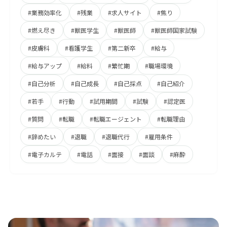
#業務効率化
#残業
#求人サイト
#焦り
#燃え尽き
#獣医学生
#獣医師
#獣医師国家試験
#皮膚科
#看護学生
#第二新卒
#給与
#給与アップ
#給料
#繁忙期
#職場環境
#自己分析
#自己成長
#自己採点
#自己紹介
#若手
#行動
#試用期間
#試験
#認定医
#質問
#転職
#転職エージェント
#転職理由
#辞めたい
#退職
#退職代行
#雇用条件
#電子カルテ
#電話
#面接
#面談
#麻酔