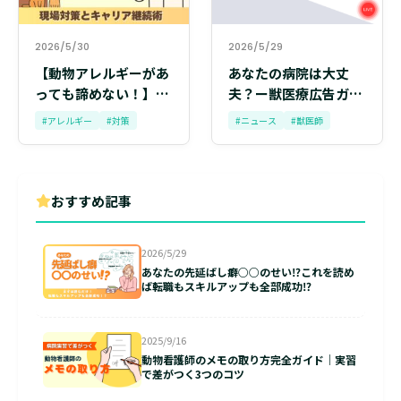
2026/5/30
2026/5/29
【動物アレルギーがあ
あなたの病院は大丈
っても諦めない！】獣
夫？ー獣医療広告ガイ
医師・動物看護師のた
ドライン改正について
#アレルギー
#対策
#ニュース
#獣医師
めの現場対策とキャリ
ー
ア継続術
おすすめ記事
2026/5/29
あなたの先延ばし癖○○のせい⁉これを読め
ば転職もスキルアップも全部成功⁉
2025/9/16
動物看護師のメモの取り方完全ガイド｜実習
で差がつく3つのコツ