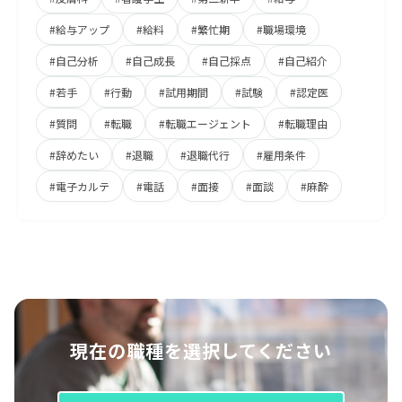
#給与アップ
#給料
#繁忙期
#職場環境
#自己分析
#自己成長
#自己採点
#自己紹介
#若手
#行動
#試用期間
#試験
#認定医
#質問
#転職
#転職エージェント
#転職理由
#辞めたい
#退職
#退職代行
#雇用条件
#電子カルテ
#電話
#面接
#面談
#麻酔
現在の職種を選択してください