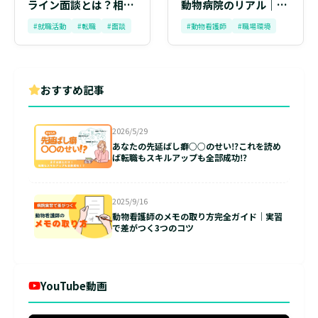
ライン面談とは？相談
動物病院のリアル｜動
内容・流れ・メリット
物看護師が知っておく
#就職活動
#転職
#面談
#動物看護師
#職場環境
をまるごと解説
べき「理想と現実」の
チェックリスト
おすすめ記事
2026/5/29
あなたの先延ばし癖○○のせい⁉これを読め
ば転職もスキルアップも全部成功⁉
2025/9/16
動物看護師のメモの取り方完全ガイド｜実習
で差がつく3つのコツ
YouTube動画