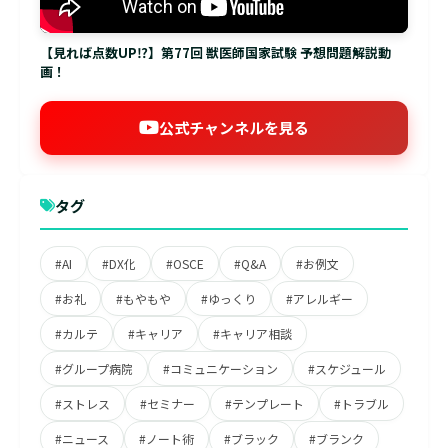
【見れば点数UP⁉】第77回 獣医師国家試験 予想問題解説動
画！
公式チャンネルを見る
タグ
#AI
#DX化
#OSCE
#Q&A
#お例文
#お礼
#もやもや
#ゆっくり
#アレルギー
#カルテ
#キャリア
#キャリア相談
#グループ病院
#コミュニケーション
#スケジュール
#ストレス
#セミナー
#テンプレート
#トラブル
#ニュース
#ノート術
#ブラック
#ブランク