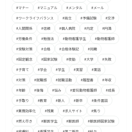
#マナー
#マニュアル
#メンタル
#メール
#ワークライフバランス
#両立
#予備試験
#交渉
#人間関係
#信頼
#個人病院
#内定
#円満
#労働条件
#勉強法
#動物看護学生
#動物看護師
#受験対策
#合格
#合格体験記
#同期
#固定観念
#国家試験
#夜勤
#大学
#失敗
#子育て
#学会
#学生
#実習
#寓話
#対策
#就職感
#就職活動
#履歴書
#年収
#年齢
#後悔
#悩み
#愛玩動物看護師
#成長
#手取り
#教育
#新人
#新卒
#条件面談
#業務効率化
#残業
#求人サイト
#焦り
#燃え尽き
#獣医学生
#獣医師
#獣医師国家試験
#皮膚科
#看護学生
#第二新卒
#給与