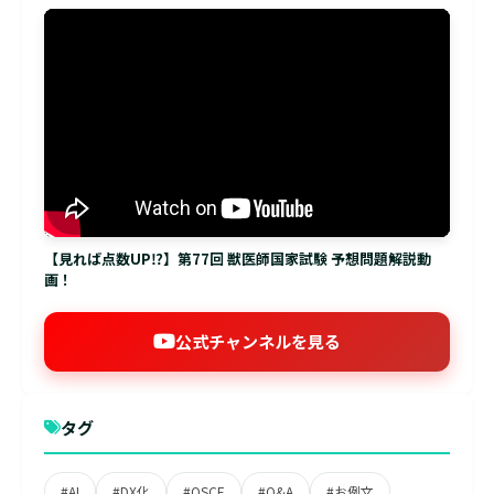
【見れば点数UP⁉】第77回 獣医師国家試験 予想問題解説動
画！
公式チャンネルを見る
タグ
#AI
#DX化
#OSCE
#Q&A
#お例文