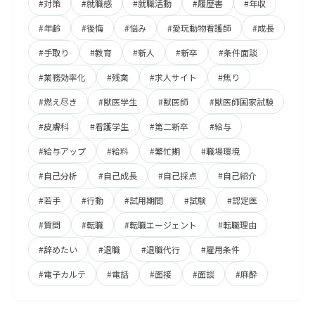
#対策
#就職感
#就職活動
#履歴書
#年収
#年齢
#後悔
#悩み
#愛玩動物看護師
#成長
#手取り
#教育
#新人
#新卒
#条件面談
#業務効率化
#残業
#求人サイト
#焦り
#燃え尽き
#獣医学生
#獣医師
#獣医師国家試験
#皮膚科
#看護学生
#第二新卒
#給与
#給与アップ
#給料
#繁忙期
#職場環境
#自己分析
#自己成長
#自己採点
#自己紹介
#若手
#行動
#試用期間
#試験
#認定医
#質問
#転職
#転職エージェント
#転職理由
#辞めたい
#退職
#退職代行
#雇用条件
#電子カルテ
#電話
#面接
#面談
#麻酔