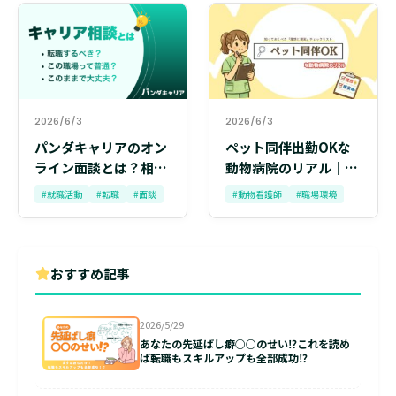
2026/6/3
2026/6/3
パンダキャリアのオン
ペット同伴出勤OKな
ライン面談とは？相談
動物病院のリアル｜動
内容・流れ・メリット
物看護師が知っておく
#就職活動
#転職
#面談
#動物看護師
#職場環境
をまるごと解説
べき「理想と現実」の
チェックリスト
おすすめ記事
2026/5/29
あなたの先延ばし癖○○のせい⁉これを読め
ば転職もスキルアップも全部成功⁉