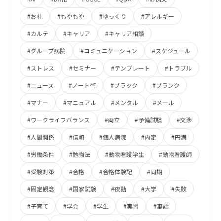
#お礼
#もやもや
#ゆっくり
#アレルギー
#カルテ
#キャリア
#キャリア相談
#グループ病院
#コミュニケーション
#スケジュール
#ストレス
#セミナー
#テンプレート
#トラブル
#ニュース
#ノート術
#ブラック
#ブランク
#マナー
#マニュアル
#メンタル
#メール
#ワークライフバランス
#両立
#予備試験
#交渉
#人間関係
#信頼
#個人病院
#内定
#円満
#労働条件
#勉強法
#動物看護学生
#動物看護師
#受験対策
#合格
#合格体験記
#同期
#固定観念
#国家試験
#夜勤
#大学
#失敗
#子育て
#学会
#学生
#実習
#寓話