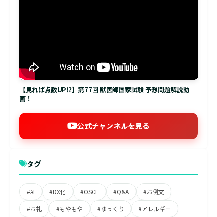
【見れば点数UP⁉】第77回 獣医師国家試験 予想問題解説動
画！
公式チャンネルを見る
タグ
#AI
#DX化
#OSCE
#Q&A
#お例文
#お礼
#もやもや
#ゆっくり
#アレルギー