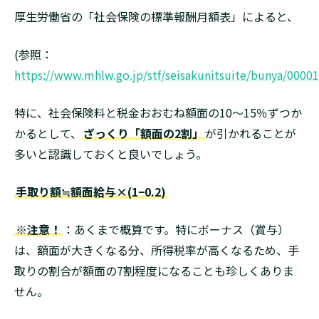
厚生労働省の「社会保険の標準報酬月額表」によると、
(参照：
https://www.mhlw.go.jp/stf/seisakunitsuite/bunya/0000
特に、社会保険料と税金おおむね額面の10〜15％ずつか
かるとして、
ざっくり「額面の2割」
が引かれることが
多いと認識しておくと良いでしょう。
手取り額≒額面給与×(1−0.2)
※注意！
：あくまで概算です。特にボーナス（賞与）
は、額面が大きくなる分、所得税率が高くなるため、手
取りの割合が額面の7割程度になることも珍しくありま
せん。