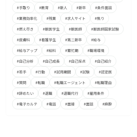
#手取り
#教育
#新人
#新卒
#条件面談
#業務効率化
#残業
#求人サイト
#焦り
#燃え尽き
#獣医学生
#獣医師
#獣医師国家試験
#皮膚科
#看護学生
#第二新卒
#給与
#給与アップ
#給料
#繁忙期
#職場環境
#自己分析
#自己成長
#自己採点
#自己紹介
#若手
#行動
#試用期間
#試験
#認定医
#質問
#転職
#転職エージェント
#転職理由
#辞めたい
#退職
#退職代行
#雇用条件
#電子カルテ
#電話
#面接
#面談
#麻酔