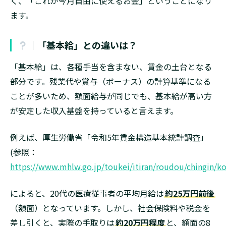
く、「これが今月自由に使えるお金」ということになり
ます。
│「基本給」との違いは？
「基本給」は、各種手当を含まない、賃金の土台となる
部分です。残業代や賞与（ボーナス）の計算基準になる
ことが多いため、額面給与が同じでも、基本給が高い方
が安定した収入基盤を持っていると言えます。
例えば、厚生労働省「令和5年賃金構造基本統計調査」
(参照：
https://www.mhlw.go.jp/toukei/itiran/roudou/chingin/k
によると、20代の医療従事者の平均月給は
約25万円前後
（額面）となっています。しかし、社会保険料や税金を
差し引くと、実際の手取りは
約20万円程度
と、額面の8