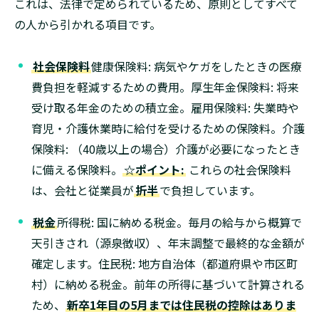
これは、法律で定められているため、原則としてすべて
の人から引かれる項目です。
社会保険料
健康保険料: 病気やケガをしたときの医療
費負担を軽減するための費用。厚生年金保険料: 将来
受け取る年金のための積立金。雇用保険料: 失業時や
育児・介護休業時に給付を受けるための保険料。介護
保険料: （40歳以上の場合）介護が必要になったとき
に備える保険料。
☆ポイント:
これらの社会保険料
は、会社と従業員が
折半
で負担しています。
税金
所得税: 国に納める税金。毎月の給与から概算で
天引きされ（源泉徴収）、年末調整で最終的な金額が
確定します。住民税: 地方自治体（都道府県や市区町
村）に納める税金。前年の所得に基づいて計算される
ため、
新卒1年目の5月までは住民税の控除はありま