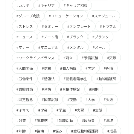
#カルテ
#キャリア
#キャリア相談
#グループ病院
#コミュニケーション
#スケジュール
#ストレス
#セミナー
#テンプレート
#トラブル
#ニュース
#ノート術
#ブラック
#ブランク
#マナー
#マニュアル
#メンタル
#メール
#ワークライフバランス
#両立
#予備試験
#交渉
#人間関係
#信頼
#個人病院
#内定
#円満
#労働条件
#勉強法
#動物看護学生
#動物看護師
#受験対策
#合格
#合格体験記
#同期
#固定観念
#国家試験
#夜勤
#大学
#失敗
#子育て
#学会
#学生
#実習
#寓話
#対策
#就職感
#就職活動
#履歴書
#年収
#年齢
#後悔
#悩み
#愛玩動物看護師
#成長