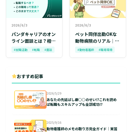
2026/6/3
2026/6/3
パンダキャリアのオン
ペット同伴出勤OKな
ライン面談とは？相談
動物病院のリアル｜動
内容・流れ・メリット
物看護師が知っておく
#就職活動
#転職
#面談
#動物看護師
#職場環境
をまるごと解説
べき「理想と現実」の
チェックリスト
おすすめ記事
2026/5/29
あなたの先延ばし癖○○のせい⁉これを読め
ば転職もスキルアップも全部成功⁉
2025/9/16
動物看護師のメモの取り方完全ガイド｜実習