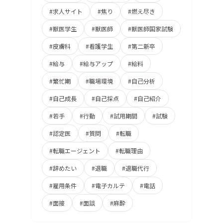
#求人サイト
#焦り
#燃え尽き
#獣医学生
#獣医師
#獣医師国家試験
#皮膚科
#看護学生
#第二新卒
#給与
#給与アップ
#給料
#繁忙期
#職場環境
#自己分析
#自己成長
#自己採点
#自己紹介
#若手
#行動
#試用期間
#試験
#認定医
#質問
#転職
#転職エージェント
#転職理由
#辞めたい
#退職
#退職代行
#雇用条件
#電子カルテ
#電話
#面接
#面談
#麻酔