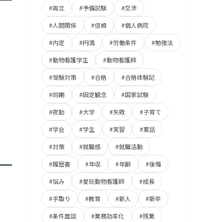
#両立
#予備試験
#交渉
#人間関係
#信頼
#個人病院
#内定
#円満
#労働条件
#勉強法
#動物看護学生
#動物看護師
#受験対策
#合格
#合格体験記
#同期
#固定観念
#国家試験
#夜勤
#大学
#失敗
#子育て
、
#学会
#学生
#実習
#寓話
#対策
#就職感
#就職活動
#履歴書
#年収
#年齢
#後悔
#悩み
#愛玩動物看護師
#成長
#手取り
#教育
#新人
#新卒
#条件面談
#業務効率化
#残業