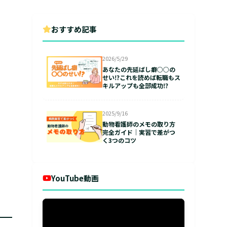
おすすめ記事
2026/5/29
あなたの先延ばし癖○○の
せい⁉これを読めば転職もス
キルアップも全部成功⁉
2025/9/16
動物看護師のメモの取り方
完全ガイド｜実習で差がつ
く3つのコツ
YouTube動画