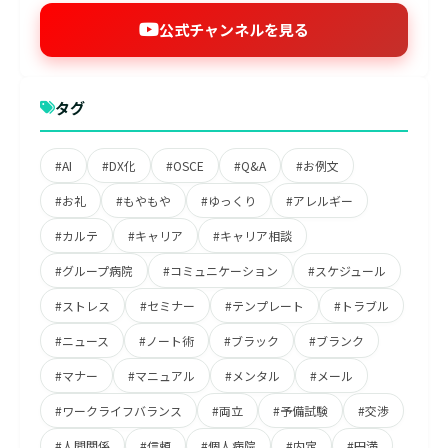
公式チャンネルを見る
タグ
#AI
#DX化
#OSCE
#Q&A
#お例文
#お礼
#もやもや
#ゆっくり
#アレルギー
#カルテ
#キャリア
#キャリア相談
#グループ病院
#コミュニケーション
#スケジュール
#ストレス
#セミナー
#テンプレート
#トラブル
#ニュース
#ノート術
#ブラック
#ブランク
#マナー
#マニュアル
#メンタル
#メール
#ワークライフバランス
#両立
#予備試験
#交渉
#人間関係
#信頼
#個人病院
#内定
#円満