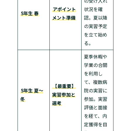
の受け入れ
アポイント
状況を確
5年生 春
メント準備
認。夏以降
の実習予定
を立て始め
る。
夏季休暇や
学業の合間
を利用し
て、複数病
【最重要】
5年生 夏〜
院の実習に
実習参加と
冬
参加。実習
選考
評価と面接
を経て、内
定獲得を目