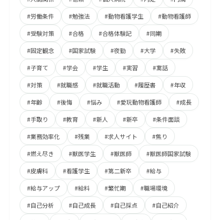
#労働条件
#勉強法
#動物看護学生
#動物看護師
#受験対策
#合格
#合格体験記
#同期
#固定観念
#国家試験
#夜勤
#大学
#失敗
#子育て
#学会
#学生
#実習
#寓話
#対策
#就職感
#就職活動
#履歴書
#年収
#年齢
#後悔
#悩み
#愛玩動物看護師
#成長
#手取り
#教育
#新人
#新卒
#条件面談
#業務効率化
#残業
#求人サイト
#焦り
#燃え尽き
#獣医学生
#獣医師
#獣医師国家試験
#皮膚科
#看護学生
#第二新卒
#給与
#給与アップ
#給料
#繁忙期
#職場環境
#自己分析
#自己成長
#自己採点
#自己紹介