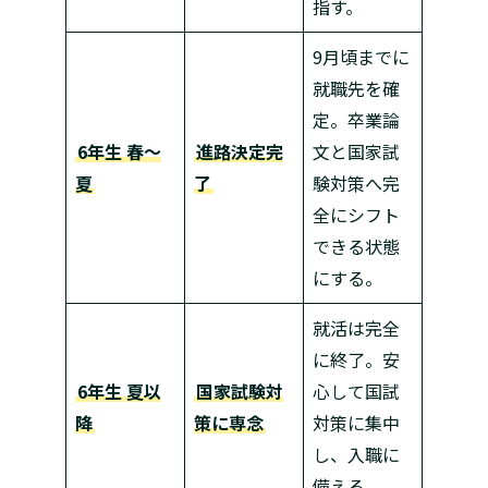
指す。
9月頃までに
就職先を確
定。卒業論
6年生 春～
進路決定完
文と国家試
夏
了
験対策へ完
全にシフト
できる状態
にする。
就活は完全
に終了。安
6年生 夏以
国家試験対
心して国試
降
策に専念
対策に集中
し、入職に
備える。