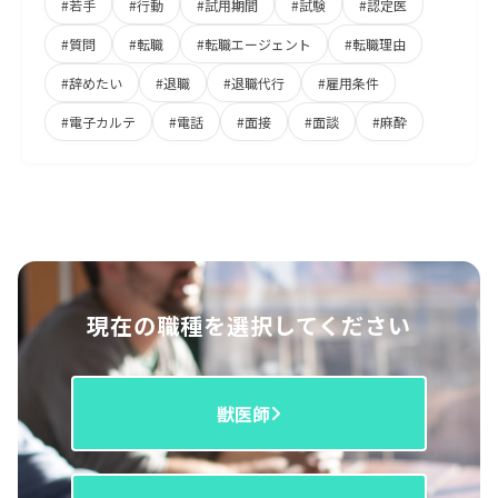
#若手
#行動
#試用期間
#試験
#認定医
#質問
#転職
#転職エージェント
#転職理由
#辞めたい
#退職
#退職代行
#雇用条件
#電子カルテ
#電話
#面接
#面談
#麻酔
現在の職種を選択してください
獣医師