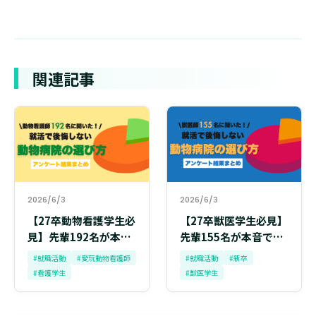
関連記事
2026/6/3
2026/6/3
【27卒動物看護学生必
【27卒獣医学生必見】
見】先輩192名が本音
先輩155名が本音で語
で語る「就活で後悔し
る「就活で後悔しない
#就職活動
#愛玩動物看護師
#就職活動
#新卒
ない動物病院の選び
動物病院の選び方」
#看護学生
#獣医学生
方」