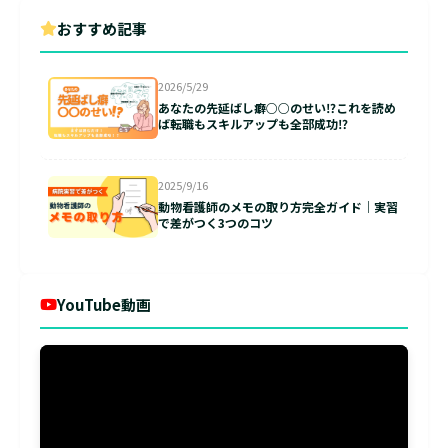
おすすめ記事
2026/5/29
あなたの先延ばし癖○○のせい⁉これを読め
ば転職もスキルアップも全部成功⁉
2025/9/16
動物看護師のメモの取り方完全ガイド｜実習
で差がつく3つのコツ
YouTube動画