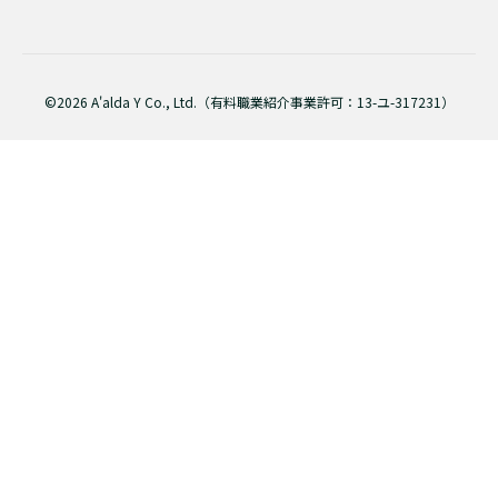
©2026 A'alda Y Co., Ltd.（有料職業紹介事業許可：13-ユ-317231）