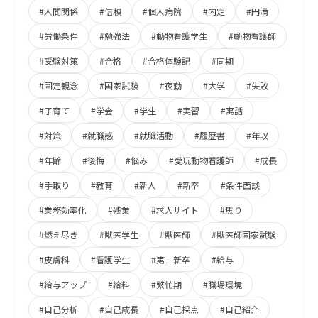
#人間関係
#信頼
#個人病院
#内定
#円満
#労働条件
#勉強法
#動物看護学生
#動物看護師
#受験対策
#合格
#合格体験記
#同期
#固定観念
#国家試験
#夜勤
#大学
#失敗
#子育て
#学会
#学生
#実習
#寓話
#対策
#就職感
#就職活動
#履歴書
#年収
#年齢
#後悔
#悩み
#愛玩動物看護師
#成長
#手取り
#教育
#新人
#新卒
#条件面談
#業務効率化
#残業
#求人サイト
#焦り
#燃え尽き
#獣医学生
#獣医師
#獣医師国家試験
#皮膚科
#看護学生
#第二新卒
#給与
#給与アップ
#給料
#繁忙期
#職場環境
#自己分析
#自己成長
#自己採点
#自己紹介