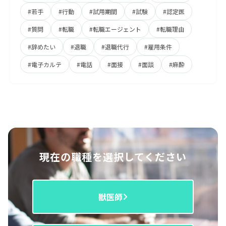
#若手
#行動
#試用期間
#試験
#認定医
#質問
#転職
#転職エージェント
#転職理由
#辞めたい
#退職
#退職代行
#雇用条件
#電子カルテ
#電話
#面接
#面談
#麻酔
現在の職種を選択してください
獣医師