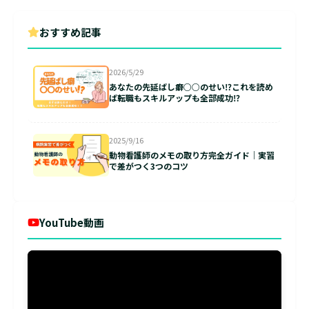
おすすめ記事
2026/5/29
あなたの先延ばし癖○○のせい⁉これを読め
ば転職もスキルアップも全部成功⁉
2025/9/16
動物看護師のメモの取り方完全ガイド｜実習
で差がつく3つのコツ
YouTube動画