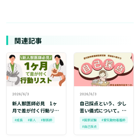
関連記事
2026/6/3
2026/6/3
新人獣医師必見 1ヶ
自己採点という、少し
月で差が付く行動リス
苦い儀式について。愛
ト
玩動物看護師国家試験
#成長
#新人
#獣医師
#国家試験
#愛玩動物看護師
受験後の動き方
#自己採点