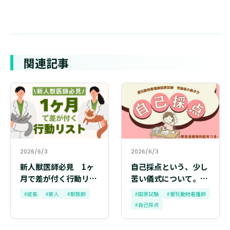
関連記事
2026/6/3
2026/6/3
新人獣医師必見 1ヶ
自己採点という、少し
月で差が付く行動リス
苦い儀式について。愛
ト
玩動物看護師国家試験
#成長
#新人
#獣医師
#国家試験
#愛玩動物看護師
受験後の動き方
#自己採点