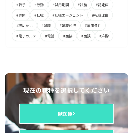
#若手
#行動
#試用期間
#試験
#認定医
#質問
#転職
#転職エージェント
#転職理由
#辞めたい
#退職
#退職代行
#雇用条件
#電子カルテ
#電話
#面接
#面談
#麻酔
現在の職種を選択してください
獣医師