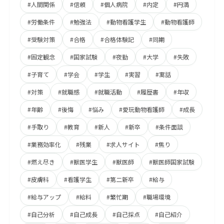
#人間関係
#信頼
#個人病院
#内定
#円満
#労働条件
#勉強法
#動物看護学生
#動物看護師
#受験対策
#合格
#合格体験記
#同期
#固定観念
#国家試験
#夜勤
#大学
#失敗
#子育て
#学会
#学生
#実習
#寓話
#対策
#就職感
#就職活動
#履歴書
#年収
#年齢
#後悔
#悩み
#愛玩動物看護師
#成長
#手取り
#教育
#新人
#新卒
#条件面談
#業務効率化
#残業
#求人サイト
#焦り
#燃え尽き
#獣医学生
#獣医師
#獣医師国家試験
#皮膚科
#看護学生
#第二新卒
#給与
#給与アップ
#給料
#繁忙期
#職場環境
#自己分析
#自己成長
#自己採点
#自己紹介