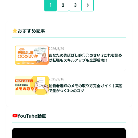
1
2
3
おすすめ記事
2026/5/29
あなたの先延ばし癖○○のせい⁉これを読め
ば転職もスキルアップも全部成功⁉
2025/9/16
動物看護師のメモの取り方完全ガイド｜実習
で差がつく3つのコツ
YouTube動画