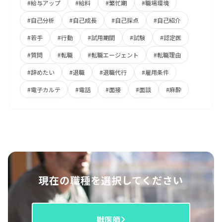
#給与アップ
#給料
#繁忙期
#職場環境
#自己分析
#自己成長
#自己採点
#自己紹介
#若手
#行動
#試用期間
#試験
#認定医
#質問
#転職
#転職エージェント
#転職理由
#辞めたい
#退職
#退職代行
#雇用条件
#電子カルテ
#電話
#面接
#面談
#麻酔
現在の職種を選択してください
獣医師