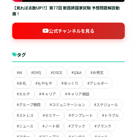
【見れば点数UP⁉】第77回 獣医師国家試験 予想問題解説動
画！
公式チャンネルを見る
タグ
#AI
#DX化
#OSCE
#Q&A
#お例文
#お礼
#もやもや
#ゆっくり
#アレルギー
#カルテ
#キャリア
#キャリア相談
#グループ病院
#コミュニケーション
#スケジュール
#ストレス
#セミナー
#テンプレート
#トラブル
#ニュース
#ノート術
#ブラック
#ブランク
#マナー
#マニュアル
#メンタル
#メール