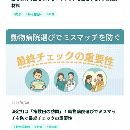
材料
#交渉
#動物看護師
#給与
2026/5/30
決定打は「複数回の訪問」！動物病院選びでミスマッ
チを防ぐ最終チェックの重要性
#動物看護師
#実習
#獣医師