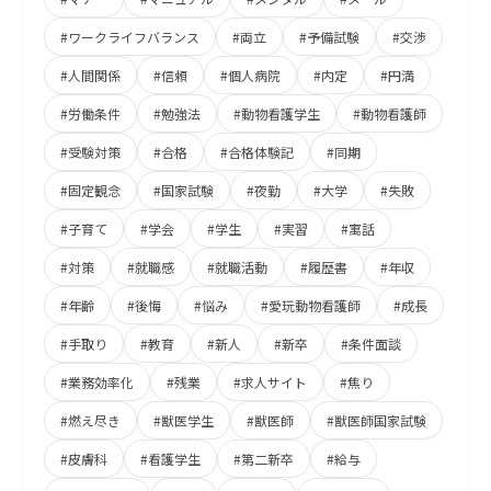
#ワークライフバランス
#両立
#予備試験
#交渉
#人間関係
#信頼
#個人病院
#内定
#円満
#労働条件
#勉強法
#動物看護学生
#動物看護師
#受験対策
#合格
#合格体験記
#同期
#固定観念
#国家試験
#夜勤
#大学
#失敗
#子育て
#学会
#学生
#実習
#寓話
#対策
#就職感
#就職活動
#履歴書
#年収
#年齢
#後悔
#悩み
#愛玩動物看護師
#成長
#手取り
#教育
#新人
#新卒
#条件面談
#業務効率化
#残業
#求人サイト
#焦り
#燃え尽き
#獣医学生
#獣医師
#獣医師国家試験
#皮膚科
#看護学生
#第二新卒
#給与