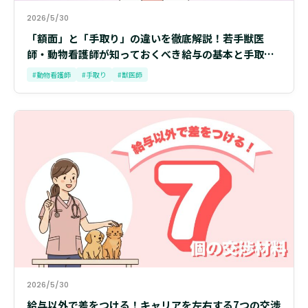
2026/5/30
「額面」と「手取り」の違いを徹底解説！若手獣医
師・動物看護師が知っておくべき給与の基本と手取り
を増やす考え方
#動物看護師
#手取り
#獣医師
2026/5/30
給与以外で差をつける！キャリアを左右する7つの交渉