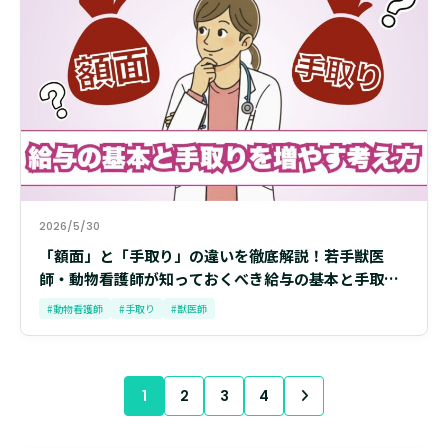
2026/5/30
「額面」と「手取り」の違いを徹底解説！若手獣医
師・動物看護師が知っておくべき給与の基本と手取り
を増やす考え方
#動物看護師
#手取り
#獣医師
1
2
3
4