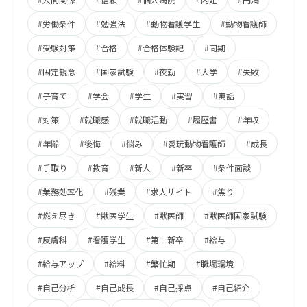
#労働条件
#勉強法
#動物看護学生
#動物看護師
#受験対策
#合格
#合格体験記
#同期
#固定観念
#国家試験
#夜勤
#大学
#失敗
#子育て
#学会
#学生
#実習
#寓話
#対策
#就職感
#就職活動
#履歴書
#年収
#年齢
#後悔
#悩み
#愛玩動物看護師
#成長
#手取り
#教育
#新人
#新卒
#条件面談
#業務効率化
#残業
#求人サイト
#焦り
#燃え尽き
#獣医学生
#獣医師
#獣医師国家試験
#皮膚科
#看護学生
#第二新卒
#給与
#給与アップ
#給料
#繁忙期
#職場環境
#自己分析
#自己成長
#自己採点
#自己紹介