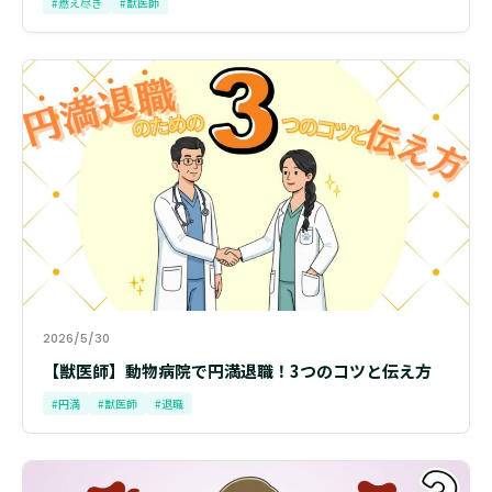
#燃え尽き
#獣医師
2026/5/30
【獣医師】動物病院で円満退職！3つのコツと伝え方
#円満
#獣医師
#退職