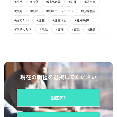
#若手
#行動
#試用期間
#試験
#認定医
#質問
#転職
#転職エージェント
#転職理由
#辞めたい
#退職
#退職代行
#雇用条件
#電子カルテ
#電話
#面接
#面談
#麻酔
現在の職種を選択してください
獣医師