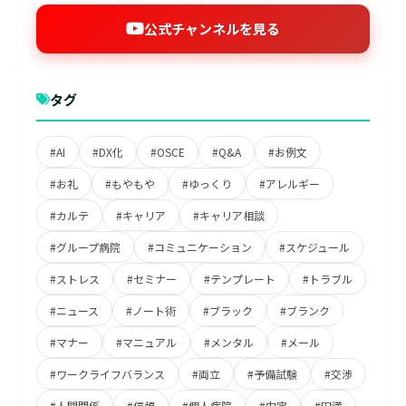
公式チャンネルを見る
タグ
#AI
#DX化
#OSCE
#Q&A
#お例文
#お礼
#もやもや
#ゆっくり
#アレルギー
#カルテ
#キャリア
#キャリア相談
#グループ病院
#コミュニケーション
#スケジュール
#ストレス
#セミナー
#テンプレート
#トラブル
#ニュース
#ノート術
#ブラック
#ブランク
#マナー
#マニュアル
#メンタル
#メール
#ワークライフバランス
#両立
#予備試験
#交渉
#人間関係
#信頼
#個人病院
#内定
#円満