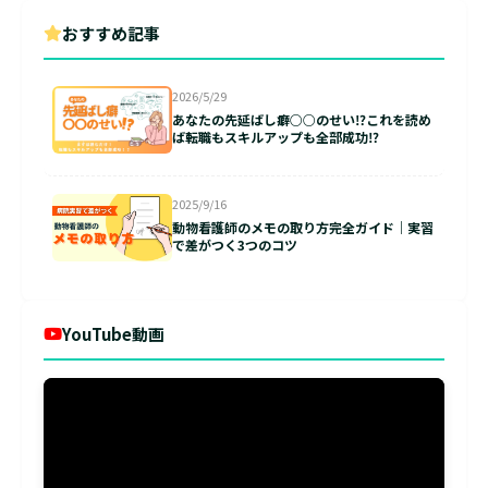
おすすめ記事
2026/5/29
あなたの先延ばし癖○○のせい⁉これを読め
ば転職もスキルアップも全部成功⁉
2025/9/16
動物看護師のメモの取り方完全ガイド｜実習
で差がつく3つのコツ
YouTube動画